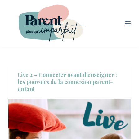
P
a
s
s
e
r
a
u
Live 2 – Connecter avant d’enseigner :
c
les pouvoirs de la connexion parent-
o
enfant
n
t
e
n
u