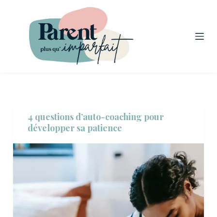
P
a
s
s
e
r
a
u
4 questions d’auto-coaching pour
c
développer sa patience
o
n
t
e
n
u