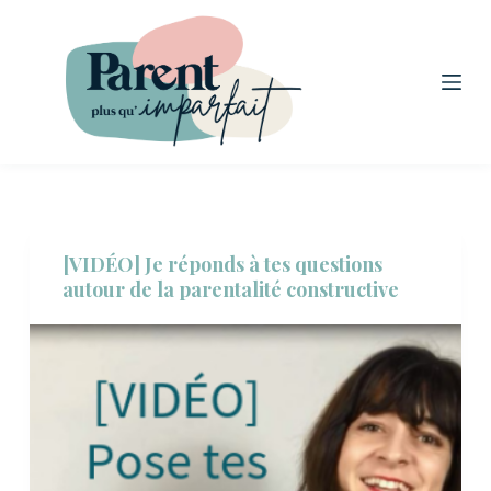
P
a
s
s
e
r
a
u
[VIDÉO] Je réponds à tes questions
c
autour de la parentalité constructive
o
n
t
e
n
u