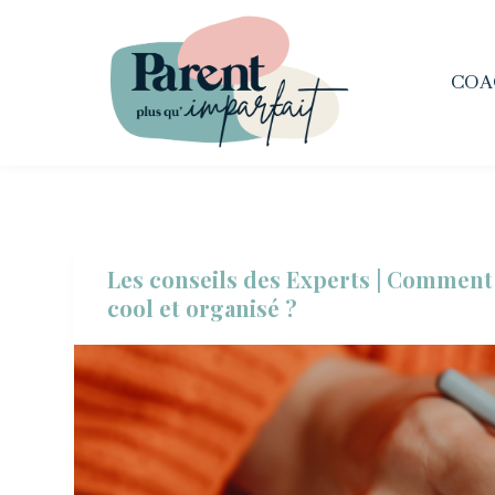
P
a
COA
s
s
e
r
a
u
Les conseils des Experts | Comment
c
cool et organisé ?
o
n
t
e
n
u