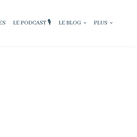
ES
LE PODCAST 🎙️
LE BLOG
PLUS