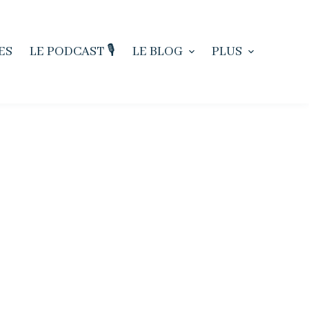
ES
LE PODCAST 🎙️
LE BLOG
PLUS