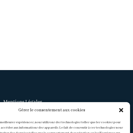
Mentions Légales
Gérer le consentement aux cookies
Politique de confidentialité
s meilleures expériences, nous utilisons des technologies telles que les cookies pour
 accéder aux informations des appareils. Le fait de consentir à ces technologies nous
CGV