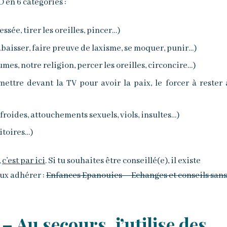
O en 6 catégories :
ssée, tirer les oreilles, pincer…)
abaisser, faire preuve de laxisme, se moquer, punir…)
es, notre religion, percer les oreilles, circoncire…)
 mettre devant la TV pour avoir la paix, le forcer à rester 
froides, attouchements sexuels, viols, insultes…)
itoires…)
,
c’est par ici
. Si tu souhaites être conseillé(e), il existe
ux adhérer :
Enfances Epanouies – Echanges et conseils san
 Au secours, j’utilise des