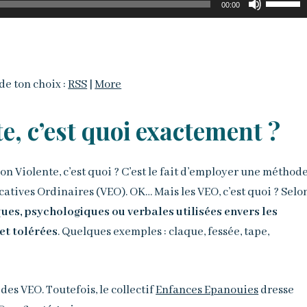
00:00
les
flèches
haut/ba
pour
de ton choix :
RSS
|
More
augmen
ou
e, c’est quoi exactement ?
diminue
le
iolente, c’est quoi ? C’est le fait d’employer une méthod
volume
catives Ordinaires (VEO). OK… Mais les VEO, c’est quoi ? Selo
ues, psychologiques ou verbales utilisées envers les
et tolérées
. Quelques exemples : claque, fessée, tape,
 des VEO. Toutefois, le collectif
Enfances Epanouies
dresse