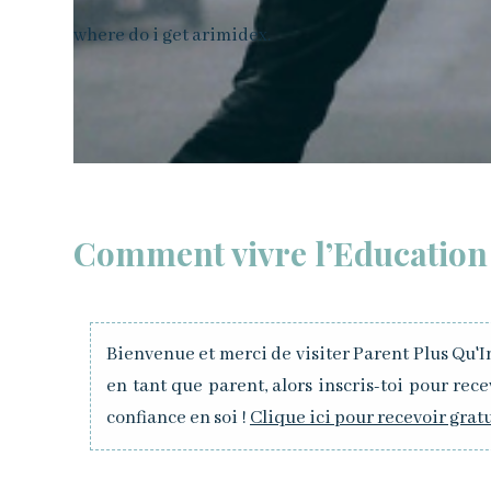
where do i get arimidex
.
Comment vivre l’Education 
Bienvenue et merci de visiter Parent Plus Qu'Im
en tant que parent, alors inscris-toi pour re
confiance en soi !
Clique ici pour recevoir grat