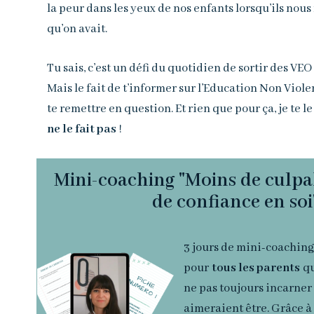
la peur dans les yeux de nos enfants lorsqu’ils nous
qu’on avait.
Tu sais, c’est un défi du quotidien de sortir des VEO
Mais le fait de t’informer sur l’Education Non Viol
te remettre en question. Et rien que pour ça, je te le
ne le fait pas
!
Mini-coaching "Moins de culpab
de confiance en soi
3 jours de mini-coaching
pour
tous les parents
qu
ne pas toujours incarner 
aimeraient être. Grâce à 