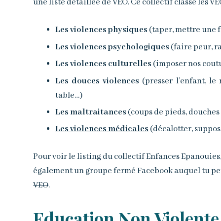
une liste détaillée de VEO. Ce collectif classe les VE
Les violences physiques
(taper, mettre une fe
Les violences psychologiques
(faire peur, r
Les violences culturelles
(imposer nos coutum
Les douces violences
(presser l’enfant, le
table…)
Les maltraitances
(coups de pieds, douches 
Les violences médicales
(décalotter, suppos
Pour voir le listing du collectif Enfances Epanouies
également un groupe fermé Facebook auquel tu pe
VEO
.
Education Non Violente –