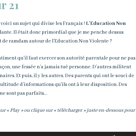
r 21
voici un sujet qui divise les Français !
L’Education Non
llante. Il était donc primordial que je me penche dessus
t de ramdam autour de l’Education Non Violente ?
stiment qu’il faut exercer son autorité parentale pour ne pas
 façon, une fessée n’a jamais tué personne. D’autres militent
ires. Et puis, il y les autres. Des parents qui ont le souci de
multitude d’informations qu’ils ont à leur disposition. Des
 ne sont pas parfaits…
 sur « Play » ou clique sur « télécharger » juste en-dessous pour
Utilisez