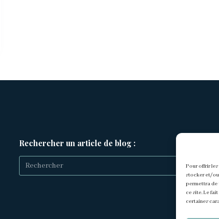
Rechercher un article de blog :
Pour offrir le
stocker et/ou
Aucun
permettra de 
ce site. Le fa
résultat
certaines cara