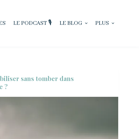
ES
LE PODCAST 🎙️
LE BLOG
PLUS
iliser sans tomber dans
e ?