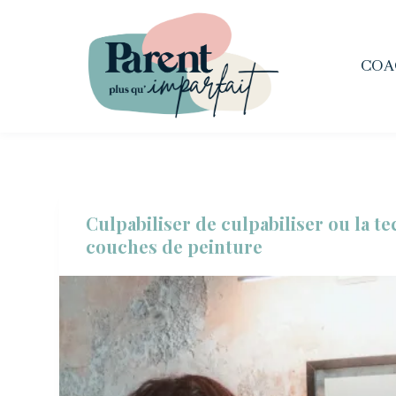
P
a
COA
s
s
e
r
a
u
Culpabiliser de culpabiliser ou la t
c
couches de peinture
o
n
t
e
n
u