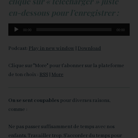
clique sur « télécharger » juste
en-dessous pour l’enregistrer :
Lecteur
00:00
00:00
audio
Podcast:
Play in new window
|
Download
Clique sur "More" pour t'abonner sur la plateforme
de ton choix :
RSS
|
More
On se sent coupables
pour diverses raisons,
comme :
Ne pas passer suffisamment de temps avec nos
enfants. Travailler trop. S’accorder du temps pour