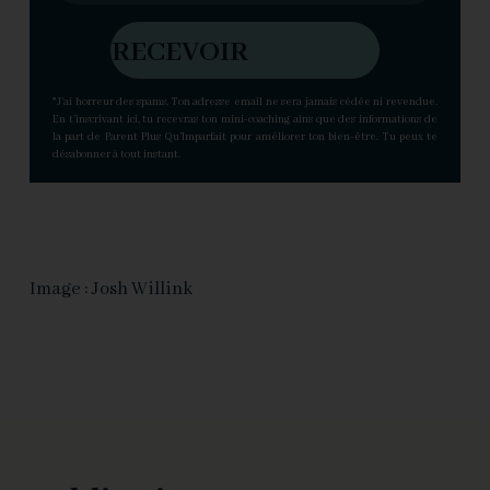
RECEVOIR
*J’ai horreur des spams. Ton adresse email ne sera jamais cédée ni revendue.
En t’inscrivant ici, tu recevras ton mini-coaching ains que des informations de
la part de Parent Plus Qu’Imparfait pour améliorer ton bien-être. Tu peux te
désabonner à tout instant.
Image : Josh Willink