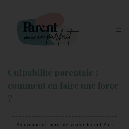
P
uce special those.
vape pens for weed
for amercian!
a
s
s
e
r
a
u
Culpabilité parentale :
c
o
comment en faire une force
n
?
t
e
n
u
Bienvenue et merci de visiter Parent Plus