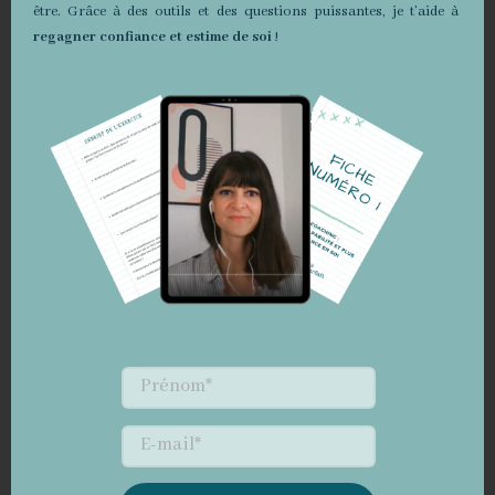
être. Grâce à des outils et des questions puissantes, je t’aide à
✨
Admettons cette fois que tu n’es en fait
regagner confiance et estime de soi
!
absolument pas responsable de cette situation
dont tu te sens coupable. Maintenant que tu as
pleinement réalisé que tu n’y peux rien, quelle
autre pensée pourrais-tu formuler à présent ?
En répondant à ces questions d’introspection, tu
pourras
entamer un processus de transformation
de la culpabilité pour en faire une force.
Il s’agit de
prendre du recul
, de
tirer des leçons
et de
mobiliser tes ressources personnelles
pour te
sentir plus serein.e.
Et n’oublie pas que nous sommes tous des super
parents plus qu’imparfaits ! 🎉