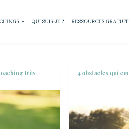
CHINGS
QUI SUIS-JE ?
RESSOURCES GRATUIT
-coaching très
4 obstacles qui e