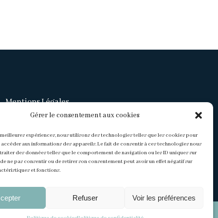
Mentions Légales
Gérer le consentement aux cookies
Politique de confidentialité
s meilleures expériences, nous utilisons des technologies telles que les cookies pour
 accéder aux informations des appareils. Le fait de consentir à ces technologies nous
CGV
traiter des données telles que le comportement de navigation ou les ID uniques sur
it de ne pas consentir ou de retirer son consentement peut avoir un effet négatif sur
ctéristiques et fonctions.
cepter
Refuser
Voir les préférences