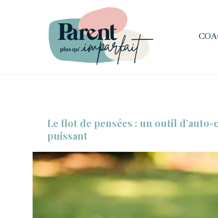
P
a
COA
s
s
e
r
a
u
Le flot de pensées : un outil d’auto
c
puissant
o
n
t
e
n
u