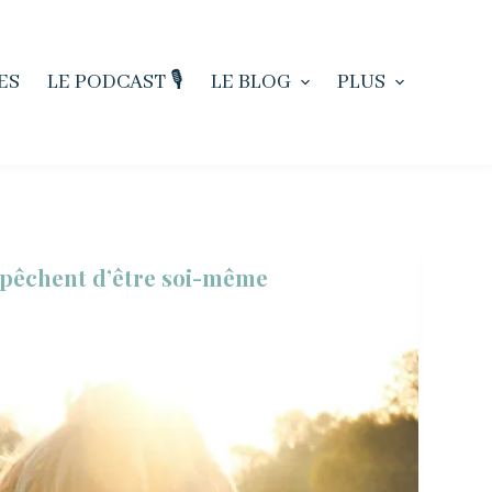
ES
LE PODCAST 🎙️
LE BLOG
PLUS
mpêchent d’être soi-même