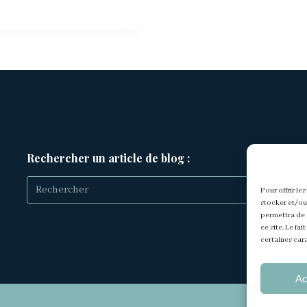
Rechercher un article de blog :
Pour offrir le
stocker et/ou
Aucun
permettra de 
ce site. Le fa
résultat
certaines cara
Ac