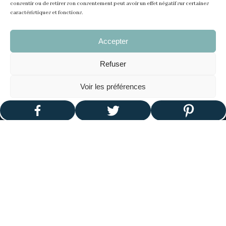
consentir ou de retirer son consentement peut avoir un effet négatif sur certaines
caractéristiques et fonctions.
Accepter
Refuser
Rechercher un article de blog :
Voir les préférences
Politique de cookies
Politique de confidentialité
Aucun
résultat
Mentions Légales
Politique de confidentialité
CGV