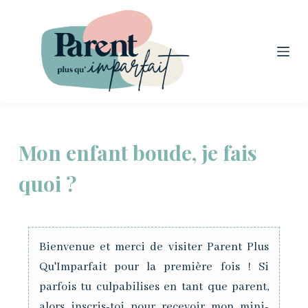
P
a
s
s
e
r
a
Mon enfant boude, je fais
u
c
quoi ?
o
n
t
Bienvenue et merci de visiter Parent Plus
e
Qu'Imparfait pour la première fois ! Si
n
parfois tu culpabilises en tant que parent,
u
alors inscris-toi pour recevoir mon mini-