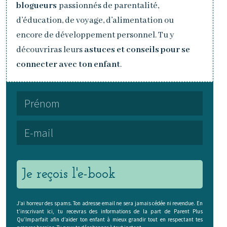
blogueurs
passionnés de parentalité,
d’éducation, de voyage, d’alimentation ou
encore de développement personnel. Tu y
découvriras leurs
astuces et conseils pour se
connecter avec ton enfant
.
Je reçois l'e-book
J’ai horreur des spams. Ton adresse email ne sera jamais cédée ni revendue. En
t’inscrivant ici, tu recevras des informations de la part de Parent Plus
Qu’Imparfait afin d’aider ton enfant à mieux grandir tout en respectant tes