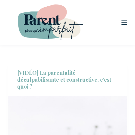
P
a
s
s
e
r
a
u
[VIDÉO] La parentalité
c
déculpabilisante et constructive, c’est
o
quoi ?
n
t
e
n
u